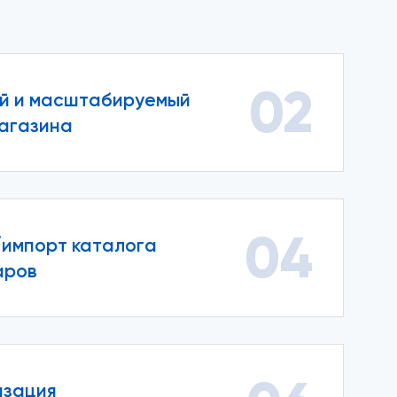
02
й и масштабируемый
агазина
04
импорт каталога
аров
изация