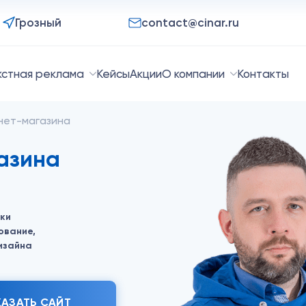
Грозный
contact@cinar.ru
кстная реклама
Кейсы
Акции
О компании
Контакты
нет-магазина
азина
ки
ование,
изайна
КАЗАТЬ САЙТ