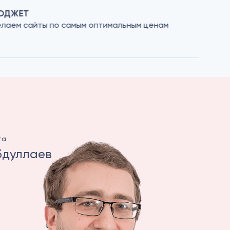
ЮДЖЕТ
УНИКА
лаем сайты по самым оптимальным ценам
Индиви
соотве
та
бдуллаев