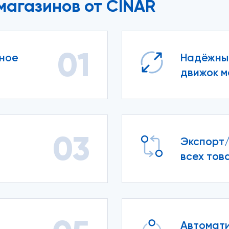
магазинов от CINAR
01
пное
Надёжны
движок м
03
Экспорт/
всех тов
Автомат