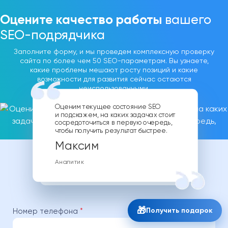
Оцените качество работы
вашего
SEO-подрядчика
Заполните форму, и мы проведем комплексную проверку
сайта по более чем 50 SEO-параметрам. Вы узнаете,
какие проблемы мешают росту позиций и какие
возможности для развития сейчас остаются
неиспользованными.
Оценим текущее состояние SEO
и подскажем, на каких задачах стоит
сосредоточиться в первую очередь,
чтобы получить результат быстрее.
Аналитик
🎁
Получить подарок
Номер телефона
*