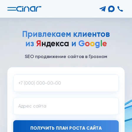
Привлекаем клиентов
из
Я
ндекса
и
G
o
o
g
l
e
SEO продвижение сайтов
в Грозном
ПОЛУЧИТЬ ПЛАН РОСТА САЙТА